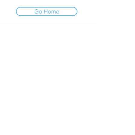
Go Home
Service client
mediation@fondationvasarely.org
04 42 20 01 09
Condition Générales de Vente
Retrouvez-nous en b
outique
Réservez votre billet
1 Avenue Marcel Pagnol,
13090 Aix-en-
Provence
La Fondation Vasarely est ouverte du
mercredi au dimanche de 10h30 à 17h30.
Nous sommes fermés les 25 décembre et 1er