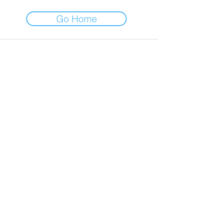
Go Home
Service client
mediation@fondationvasarely.org
04 42 20 01 09
Condition Générales de Vente
Retrouvez-nous en b
outique
Réservez votre billet
1 Avenue Marcel Pagnol,
13090 Aix-en-
Provence
La Fondation Vasarely est ouverte du
mercredi au dimanche de 10h30 à 17h30.
Nous sommes fermés les 25 décembre et 1er