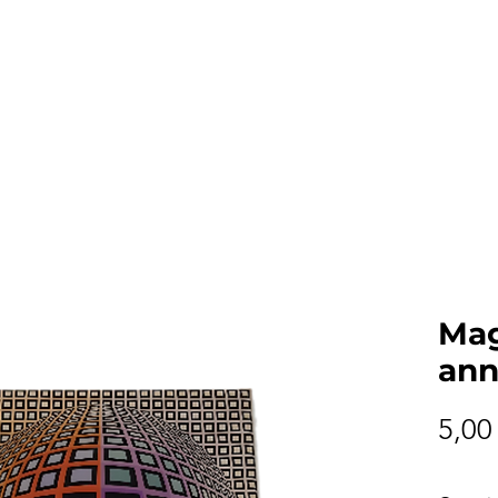
Accueil
Boutique
Vente de séri
Mag
ann
5,00