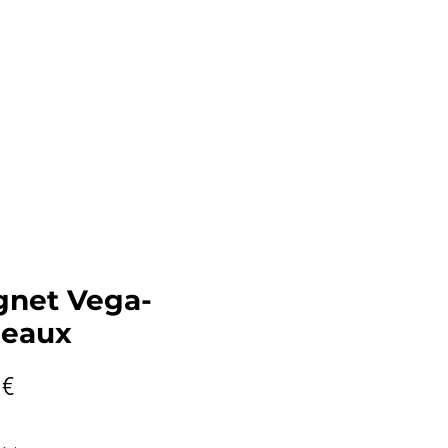
graphies
Contact
net Vega-
eaux
Prix
 €