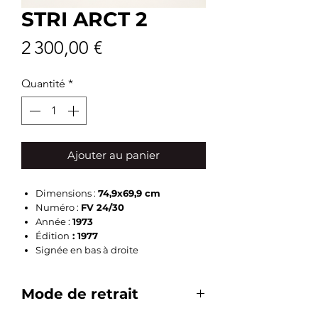
STRI ARCT 2
Prix
2 300,00 €
Quantité
*
Ajouter au panier
Dimensions :
74,9x69,9 cm
Numéro :
FV 24/30
Année :
1973
Édition
: 1977
Signée en bas à droite
Constat d'état :
Mode de retrait
Angles légèrement pliés, traces de
frottement sur le motif en partie