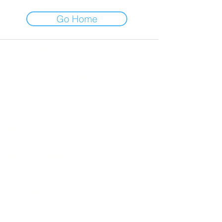
Go Home
Service client
mediation@fondationvasarely.org
04 42 20 01 09
Condition Générales de Vente
Retrouvez-nous en b
outique
Réservez votre billet
1 Avenue Marcel Pagnol,
13090 Aix-en-
Provence
La Fondation Vasarely est ouverte du
mercredi au dimanche de 10h30 à 17h30.
Nous sommes fermés les 25 décembre et 1er