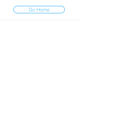
Go Home
Service client
mediation@fondationvasarely.org
04 42 20 01 09
Condition Générales de Vente
Retrouvez-nous en b
outique
Réservez votre billet
1 Avenue Marcel Pagnol,
13090 Aix-en-
Provence
La Fondation Vasarely est ouverte du
mercredi au dimanche de 10h30 à 17h30.
Nous sommes fermés les 25 décembre et 1er